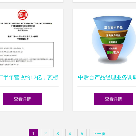
元
耕
厂半年营收约12亿，瓦楞
中后台产品经理业务调
纸产品成业绩支柱
聚焦销售业务
查看详情
查看详情
1
2
3
4
5
下一页