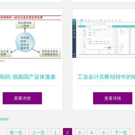
制药 领跑国产甾体激素
工业会计实帐结转中的
药物市场的销售先行者
务处理流程与要点
查看详情
查看详情
html
第一页
上一页
1
2
3
4
5
下一页