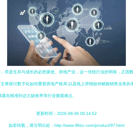
择，而是生存与成长的必然驱使。房地产业，这一传统行业的明珠，正因
探讨数字化如何重塑房地产格局,以及线上营销如何赋能销售业务的革新。云计
暴露在精准到达欠缺效率等行业微观难点。
更新时间：2026-08-06 00:14:52
如若转载，请注明出处：http://www.96lcc.com/product/97.html